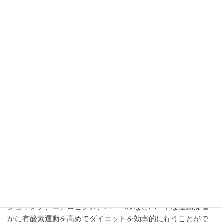
2024-02-06
正しい歩行でダイエット
足裏のバランスを整えて正しい歩行で
ダイエット
正しい歩行とダイエットとの関係を科学した3
つの絶対法則 成人女性の約80％に足裏の異常
（外反母趾・指上げ足・扁平足）があり、足裏
が不安定になっています。これに伴って体の歪
みや肥満の人たちも増えてきたわけですから、
歩行の前 […]
2024-02-07
正しい歩行でダイエット
早い呼吸法（ドッグブレス）で有酸素
運動を倍にして早めのダイエット
ジョギング、エアロビクス、バーベルなどハードな運動は確
かに有酸素運動を高めてダイエットを効率的に行うことがで