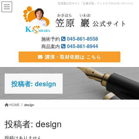
笠原巖公式サイト「足裏天国」フットケアのカサハラページ
045-861-8558
施術予約
045-861-8944
商品案内
講演・取材依頼は
こちら
投稿者: design
HOME
design
投稿者:
design
投稿はありません。