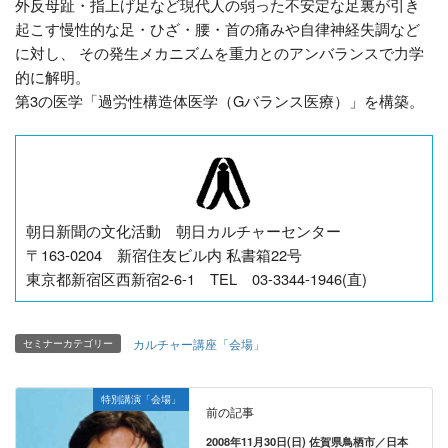
外反母趾・指上げ足など現代人の弱った不安定な足裏が引き
起こす慢性的な足・ひざ・腰・首の痛みや自律神経失調など
に対し、 その発生メカニズムを重力とのアンバランスで力学
的に解明。
第3の医学「過労性構造体医学（Gバランス医療）」を構築。
朝日新聞の文化活動 朝日カルチャーセンター
〒163-0204 新宿住友ビル内 私書箱22号
東京都新宿区西新宿2-6-1 TEL 03-3344-1946(直)
カルチャー講座「会場」
セミナーカテゴリー
特別講演「会場」
前の記事
2008年11月30日(日) 佐賀県鳥栖市／日本