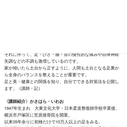
す。
●お申し込みの際にご記入いただく皆様の個人情報は、受
講連絡をはじめ当社からの各種お知らせ、講座企画の内
部資料として使わせていただきます。
現代人の子供から大人まで外反母趾や指上げ足など足裏の異
常が激増しています。
それに伴って、足・ひざ・腰・首の慢性的な痛みや自律神経
失調などの不調も激増しているのです。
家が傾いたら土台から正すように、人間も土台となる足裏か
ら全身のバランスを整えることが重要です。
足と美・健康との関係を知り、自分でできる対策法を公開し
ます。（講師・記）
〈講師紹介〉かさはら・いわお
1947年生まれ 大東文化大学・日本柔道整復師学校卒業後、
横浜市戸塚区に笠原接骨院を開業。
以来35年余りに初検だけで10万人以上の足をみる。