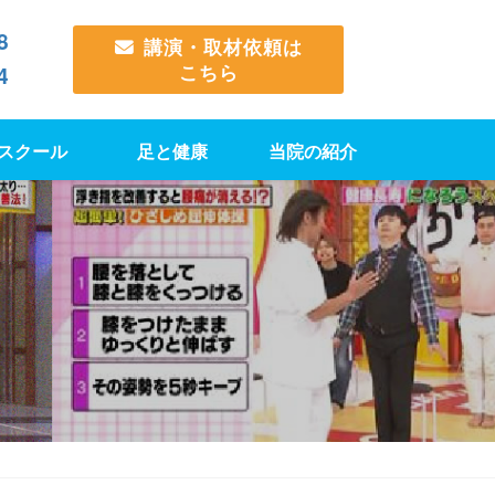
8
講演・取材依頼は
こちら
4
スクール
足と健康
当院の紹介