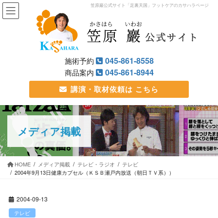
笠原巖公式サイト「足裏天国」フットケアのカサハラページ
045-861-8558
施術予約
045-861-8944
商品案内
講演・取材依頼は
こちら
メディア掲載
HOME
メディア掲載
テレビ・ラジオ
テレビ
2004年9月13日健康カプセル（ＫＳＢ瀬戸内放送（朝日ＴＶ系））
2004-09-13
テレビ