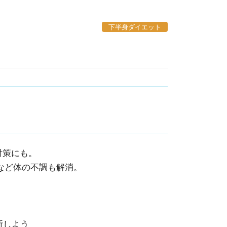
下半身ダイエット
対策にも。
など体の不調も解消。
断しよう