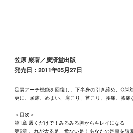
笠原 巖著／廣済堂出版
発売日：
2011年05月27日
足裏アーチ機能を回復し、下半身の引き締め、O脚
更に、頭痛、めまい、肩こり、首こり、腰痛、膝痛
＜目次＞
第1章 履くだけで！みるみる脚からキレイになる
第2章 これが太る足、危ない足！あなたの足裏を診