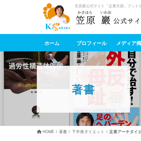
笠原巖公式サイト「足裏天国」フット
ホーム
プロフィール
メディア
著書
HOME
著書
下半身ダイエット
足裏アーチダイ